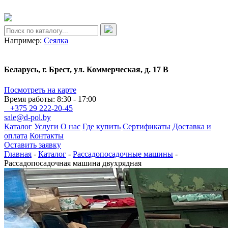
Например:
Сеялка
Беларусь, г. Брест, ул. Коммерческая, д. 17 В
Посмотреть на карте
Время работы: 8:30 - 17:00
+375 29 222-20-45
sale@d-pol.by
Каталог
Услуги
О нас
Где купить
Сертификаты
Доставка и
оплата
Контакты
Оставить заявку
Главная
-
Каталог
-
Рассадопосадочные машины
-
Рассадопосадочная машина двухрядная